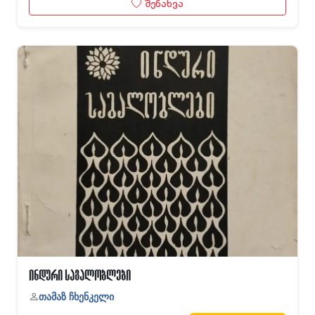
შენახვა
ინდური საგალობლები
თამაზ ჩხენკელი