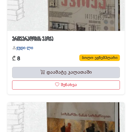
ერთჯერადობის ეპოქა
ჯუდი ლი
₾
ბოლო ეგზემპლარი
8
დაამატე კალათაში
შენახვა