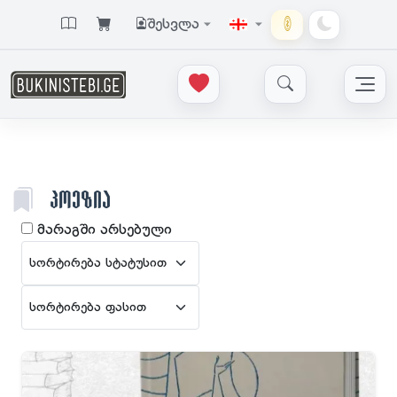
შესვლა
ᲞᲝᲔᲖᲘᲐ
მარაგში არსებული