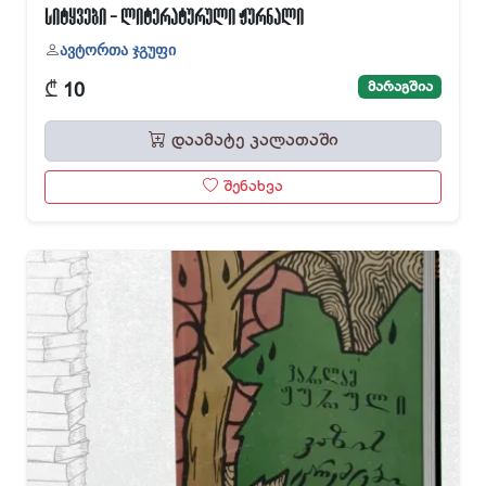
სიტყვები - ლიტერატურული ჟურნალი
ავტორთა ჯგუფი
₾
მარაგშია
10
დაამატე კალათაში
შენახვა