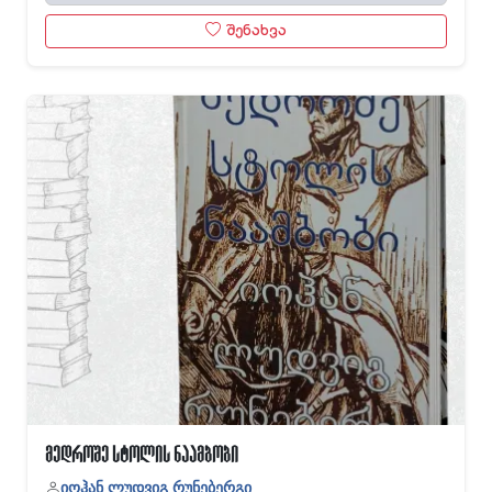
შენახვა
მედროშე სტოლის ნაამბობი
იოჰან ლუდვიგ რუნებერგი