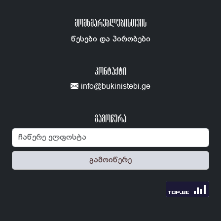
ᲛᲝᲛᲮᲛᲐᲠᲔᲑᲚᲔᲑᲘᲡᲗᲕᲘᲡ
წესები და პირობები
ᲙᲝᲜᲢᲐᲥᲢᲘ
info@bukinistebi.ge
გამოწერა
გამოიწერე