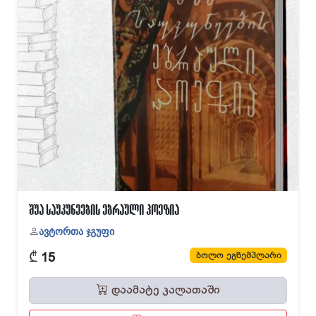
შუა საუკუნეების ებრაული პოეზია
ავტორთა ჯგუფი
₾
ბოლო ეგზემპლარი
15
დაამატე კალათაში