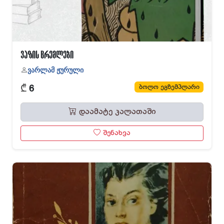
ვაზის ცრემლები
ვარლამ ჟურული
₾
ბოლო ეგზემპლარი
6
დაამატე კალათაში
შენახვა