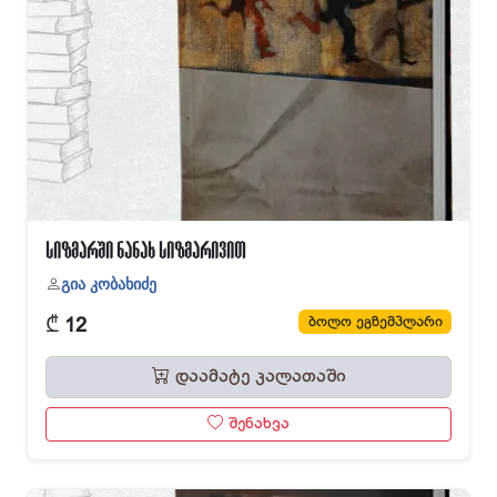
სიზმარში ნანახ სიზმარივით
გია კობახიძე
₾
ბოლო ეგზემპლარი
12
დაამატე კალათაში
შენახვა