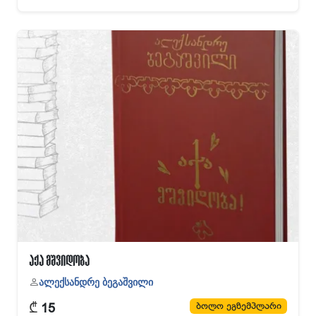
აქა მშვიდობა
ალექსანდრე ბეგაშვილი
₾
ბოლო ეგზემპლარი
15