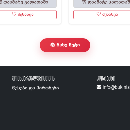
დაამატე კალათაში
დაამატე კალათაშ
შენახვა
შენახვა
📚 ნახე მეტი
ᲛᲝᲛᲮᲛᲐᲠᲔᲑᲚᲔᲑᲘᲡᲗᲕᲘᲡ
ᲙᲝᲜᲢᲐᲥᲢᲘ
info@bukinis
წესები და პირობები