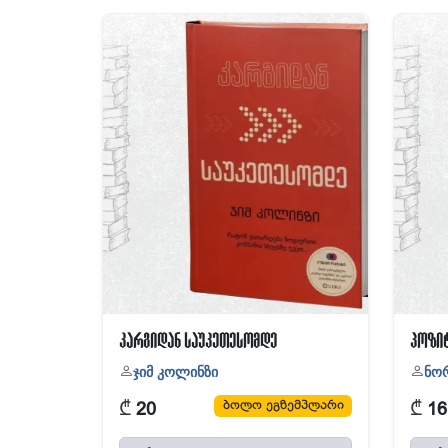
კარგიდან საუკეთესომდე
პოზი
ჯიმ კოლინზი
ნორ
₾
₾
ბოლო ეგზემპლარი
20
16