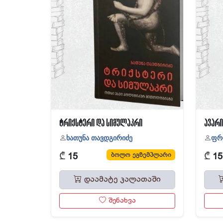
ტრიქსტერი და სიმულაკრი
ავარი
ხათუნა თავდგირიძე
ფრ
₾
₾
ბოლო ეგზემპლარი
15
15
დაამატე კალათაში
შენახვა