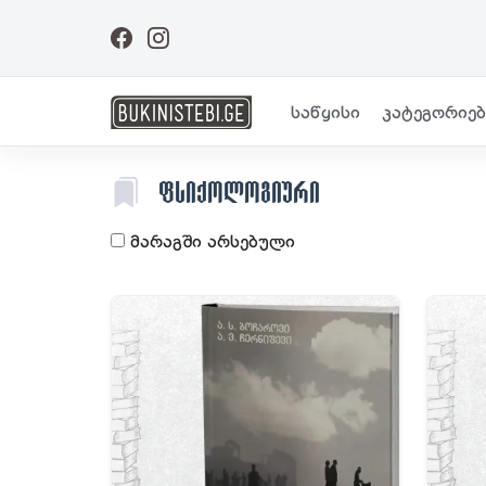
საწყისი
კატეგორიებ
ᲤᲡᲘᲥᲝᲚᲝᲒᲘᲣᲠᲘ
მარაგში არსებული