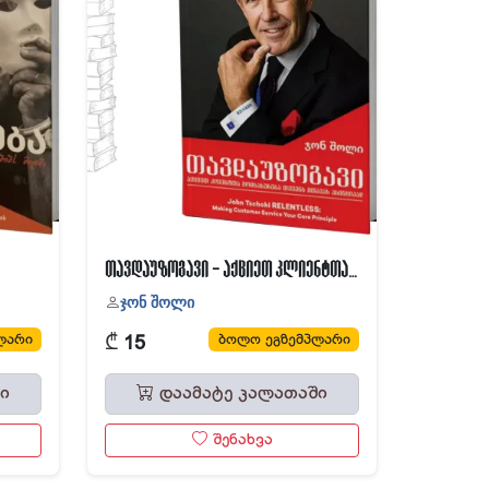
თავდაუზოგავი - აქციეთ კლიენტთა მომსახურება თქვენს მთავარ პრინციპად
ჯონ შოლი
₾
ლარი
ბოლო ეგზემპლარი
15
ი
დაამატე კალათაში
შენახვა