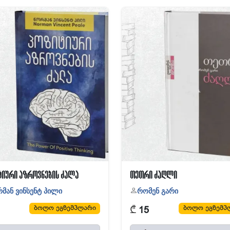
ტიური აზროვნების ძალა
თეთრი ძაღლი
მან ვინსენტ პილი
რომენ გარი
₾
ბოლო ეგზემპლარი
ბოლო ეგზემპ
15