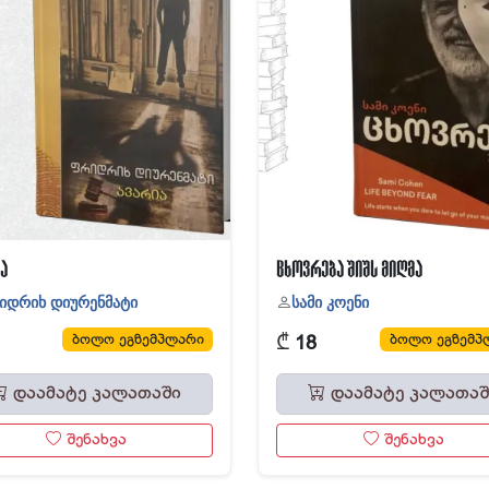
ა
ცხოვრება შიშს მიღმა
იდრიხ დიურენმატი
სამი კოენი
₾
ბოლო ეგზემპლარი
ბოლო ეგზემპ
18
დაამატე კალათაში
დაამატე კალათაშ
შენახვა
შენახვა