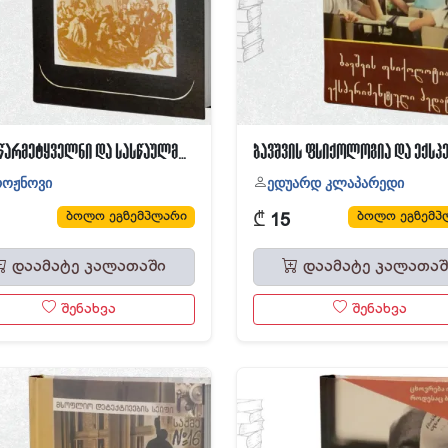
წინასწარმეტყველნი და სასწაულმოქმედნი
როჟნოვი
ედუარდ კლაპარედი
₾
ბოლო ეგზემპლარი
ბოლო ეგზემპ
15
დაამატე კალათაში
დაამატე კალათაშ
შენახვა
შენახვა