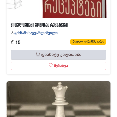
წითელთმიანი გოგონას რეცეპტები
ცისნამი საყვარლიშვილი
₾
ბოლო ეგზემპლარი
15
დაამატე კალათაში
შენახვა