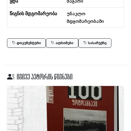
ყდა
მაგარი
წიგნის მდგომარეობა
უნაკლო
მდგომარეობაში
დოკუმენტური
ალბომები
სასაჩუქრე
იგივე ავტორის წიგნები